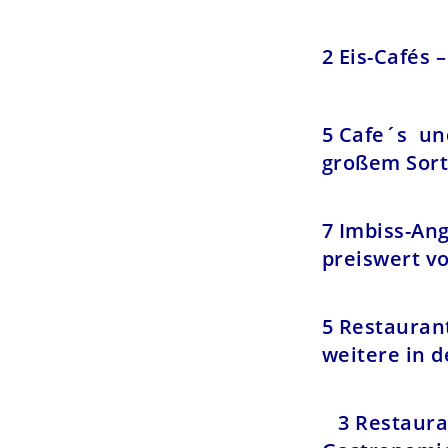
2 E
is-Cafés 
5 Cafe´s un
großem Sor
7 Imbiss-An
preiswert vo
5 Restaurant
weitere in 
3 Restaura